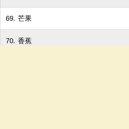
69
芒果
70
香蕉
71
水果
72
辣椒醬
73
芥茉