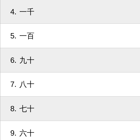
4
一千
5
一百
6
九十
7
八十
8
七十
9
六十